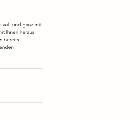
h voll-und-ganz mit
it Ihnen heraus,
n bereits
ssenden
©2023 von Maler mit HERZig.