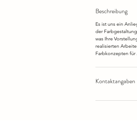
t
Beschreibung
d
Es ist uns ein Anli
der Farbgestaltung
was Ihre Vorstellun
realisierten Arbeit
Farbkonzepten für 
Kontaktangaben
Kontakt: