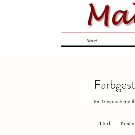
Start
Farbgest
Ein Gespräch mit I
Kostenvorans
1 Std.
1
Koste
S